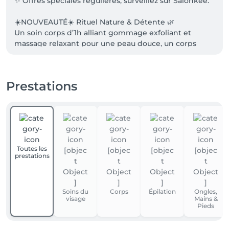
✨ Offres spéciales régulières, surveillez sur Salonkee. 

☀️NOUVEAUTÉ☀️ Rituel Nature & Détente 🌿

Un soin corps d’1h alliant gommage exfoliant et 
massage relaxant pour une peau douce, un corps 
apaisé et un véritable moment de lâcher-prise. ✨

Prestations
🤩 prestations pour ENFANTS

🎁 BONS CADEAUX ZEN&SENS disponibles en ligne 🎁 

Places de parking face à l'institut (parking stade Josy 
Toutes les
Barthel 400 places)
prestations
Soins du
Corps
Épilation
Ongles,
visage
Mains &
Pieds