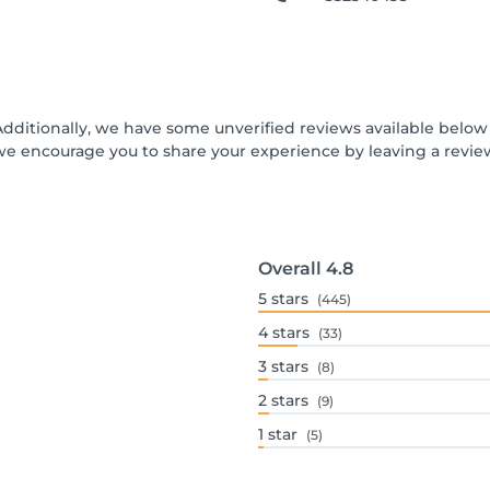
Additionally, we have some unverified reviews available below t
we encourage you to share your experience by leaving a revi
Overall
4.8
5
stars
(445)
4
stars
(33)
3
stars
(8)
2
stars
(9)
1
star
(5)