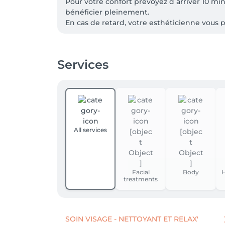
Pour votre confort prévoyez d arriver 10 mi
bénéficier pleinement.

En cas de retard, votre esthéticienne vous 
Services
All services
Facial
Body
H
treatments
SOIN VISAGE - NETTOYANT ET RELAX'