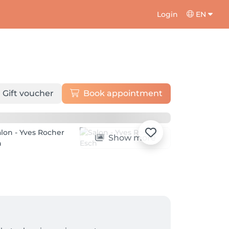
Login
EN
Gift voucher
Book appointment
Show more