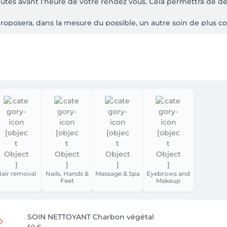
nutes avant l’heure de votre rendez vous. Cela permettra de d
proposera, dans la mesure du possible, un autre soin de plus 
air removal
Nails, Hands &
Massage & Spa
Eyebrows and
Feet
Makeup
SOIN NETTOYANT Charbon végétal
50 €