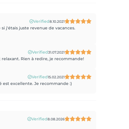
Verified
8.10.2021
si j'étais juste revenue de vacances.
Verified
31.07.2021
et relaxant. Rien à redire, je recommande!
Verified
15.02.2021
é est excellente. Je recommande :)
Verified
8.08.2026