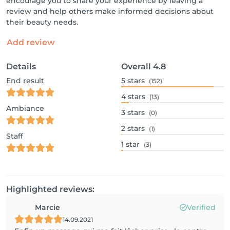
encourage you to share your experience by leaving a
review and help others make informed decisions about
their beauty needs.
Add review
Details
Overall
4.8
End result
5
stars
(152)
4
stars
(13)
Ambiance
3
stars
(0)
2
stars
(1)
Staff
1
star
(3)
Highlighted reviews:
Marcie
Verified
14.09.2021