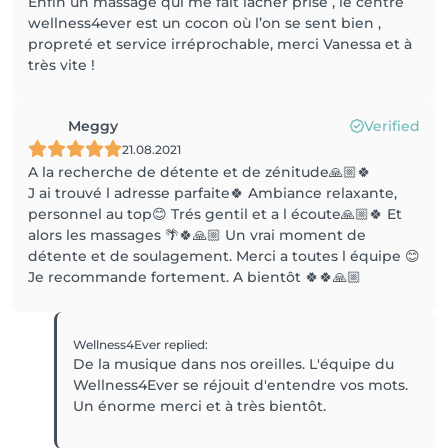
Enfin un massage qui me fait lâcher prise , le centre
wellness4ever est un cocon où l’on se sent bien ,
propreté et service irréprochable, merci Vanessa et à
très vite !
Meggy
Verified
21.08.2021
A la recherche de détente et de zénitude🙏🏼🍀
J ai trouvé l adresse parfaite🍀 Ambiance relaxante,
personnel au top😊 Trés gentil et a l écoute🙏🏼🍀 Et
alors les massages 🌴🍀🙏🏼 Un vrai moment de
détente et de soulagement. Merci a toutes l équipe 😊
Je recommande fortement. A bientôt 🍀🍀🙏🏼
Wellness4Ever
replied
:
De la musique dans nos oreilles. L'équipe du
Wellness4Ever se réjouit d'entendre vos mots.
Un énorme merci et à très bientôt.