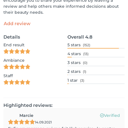
encourage you to share your experience by leaving a
review and help others make informed decisions about
their beauty needs.
Add review
Details
Overall
4.8
End result
5
stars
(152)
4
stars
(13)
Ambiance
3
stars
(0)
2
stars
(1)
Staff
1
star
(3)
Highlighted reviews:
Marcie
Verified
14.09.2021