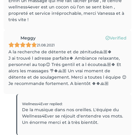
Enfin un massage qui me fait lâcher prise , le centre
wellness4ever est un cocon où l’on se sent bien ,
propreté et service irréprochable, merci Vanessa et à
très vite !
Meggy
Verified
21.08.2021
A la recherche de détente et de zénitude🙏🏼🍀
J ai trouvé l adresse parfaite🍀 Ambiance relaxante,
personnel au top😊 Trés gentil et a l écoute🙏🏼🍀 Et
alors les massages 🌴🍀🙏🏼 Un vrai moment de
détente et de soulagement. Merci a toutes l équipe 😊
Je recommande fortement. A bientôt 🍀🍀🙏🏼
Wellness4Ever
replied
:
De la musique dans nos oreilles. L'équipe du
Wellness4Ever se réjouit d'entendre vos mots.
Un énorme merci et à très bientôt.