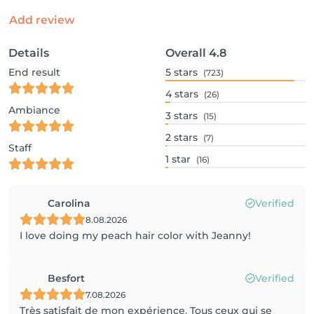
Add review
Details
Overall
4.8
End result
5
stars
(723)
4
stars
(26)
Ambiance
3
stars
(15)
2
stars
(7)
Staff
1
star
(16)
Carolina
Verified
8.08.2026
I love doing my peach hair color with Jeanny!
Besfort
Verified
7.08.2026
Très satisfait de mon expérience. Tous ceux qui se