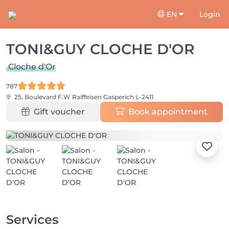
EN
Login
TONI&GUY CLOCHE D'OR
Cloche d'Or
787
25, Boulevard F.W Raiffeisen
Gasperich L-2411
Gift voucher
Book appointment
Services