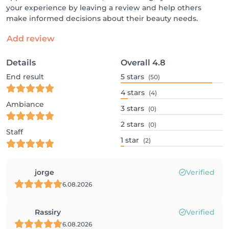
your experience by leaving a review and help others
make informed decisions about their beauty needs.
Add review
Details
Overall
4.8
End result
5
stars
(50)
4
stars
(4)
Ambiance
3
stars
(0)
2
stars
(0)
Staff
1
star
(2)
jorge
Verified
6.08.2026
Rassiry
Verified
6.08.2026