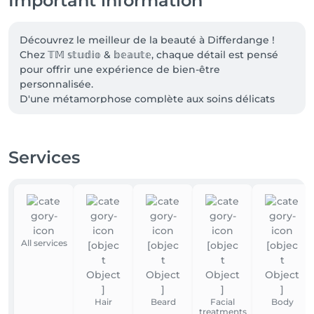
Important information
Découvrez le meilleur de la beauté à Differdange !

Chez 𝕋𝕄 𝕤𝕥𝕦𝕕𝕚𝕠 & 𝕓𝕖𝕒𝕦𝕥𝕖, chaque détail est pensé 
pour offrir une expérience de bien-être 
personnalisée. 

D'une métamorphose complète aux soins délicats 
qui font toute la différence, notre espace moderne 
offre l'environnement idéal pour rehausser votre 
beauté et renouveler l’auto estime en soit !
Services
All services
Hair
Beard
Facial
Body
treatments