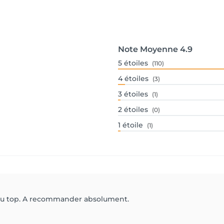
Note Moyenne
4.9
5
étoiles
(110)
4
étoiles
(3)
3
étoiles
(1)
2
étoiles
(0)
1
étoile
(1)
s au top. A recommander absolument.