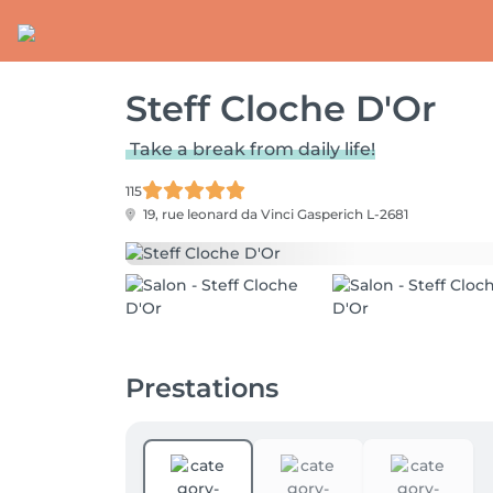
Steff Cloche D'Or
Take a break from daily life!
115
19, rue leonard da Vinci
Gasperich L-2681
Prestations