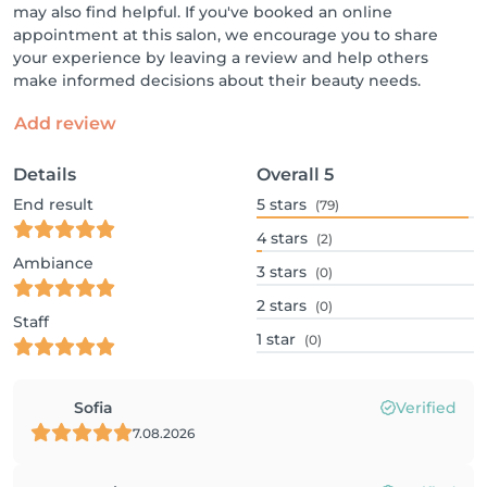
may also find helpful. If you've booked an online
appointment at this salon, we encourage you to share
your experience by leaving a review and help others
make informed decisions about their beauty needs.
Add review
Details
Overall
5
End result
5
stars
(79)
4
stars
(2)
Ambiance
3
stars
(0)
2
stars
(0)
Staff
1
star
(0)
Sofia
Verified
7.08.2026