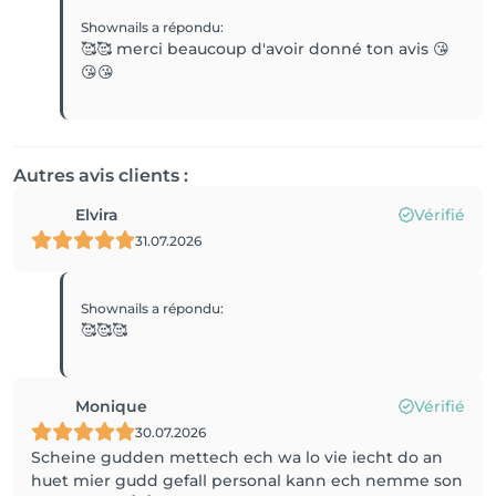
Shownails
a répondu
:
🥰🥰 merci beaucoup d'avoir donné ton avis 😘
😘😘
Autres avis clients :
Elvira
Vérifié
31.07.2026
Shownails
a répondu
:
🥰🥰🥰
Monique
Vérifié
30.07.2026
Scheine gudden mettech ech wa lo vie iecht do an
huet mier gudd gefall personal kann ech nemme son