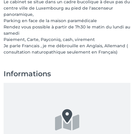
sommes convaincus que chaque individu est unique 
Le cabinet se situe dans un cadre bucolique à deux pas du
et mérite une approche personnalisée pour 
centre ville de Luxembourg au pied de l'ascenseur
atteindre une santé optimale. ( moxibustion, 
panoramique,
ventouses thérapie, auriculotherapie ,cataplasmes  )

Parking en face de la maison paramédicale
Rendez vous possible à partir de 7h30 le matin du lundi au
Chez Serendip, nous ne nous contentons pas de vous 
samedi
aider à vous sentir mieux, nous vous aidons à mieux 
Paiement, Carte, Payconiq, cash, virement
vivre. Prenez rendez-vous avec nous aujourd'hui et 
Je parle Francais , je me débrouille en Anglais, Allemand (
découvrez comment nous pouvons vous aider à 
consultation naturopathique seulement en Français)
équilibrer votre corps, à clarifier votre esprit et à 
nourrir votre âme.

Informations
Rendez vous naturopathique seulement possible 
français