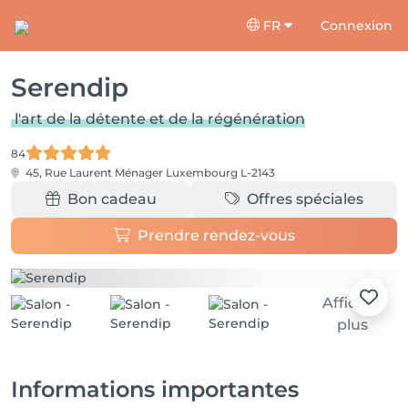
FR
Connexion
Serendip
l'art de la détente et de la régénération
84
45, Rue Laurent Ménager
Luxembourg L-2143
Bon cadeau
Offres spéciales
Prendre rendez-vous
Afficher
plus
Informations importantes