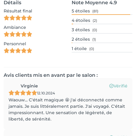
Détails
Note Moyenne
4.9
Résultat final
5
étoiles
(81)
4
étoiles
(2)
Ambiance
3
étoiles
(0)
2
étoiles
(1)
Personnel
1
étoile
(0)
Avis clients mis en avant par le salon :
Virginie
Vérifié
12.10.2024
Waouw... C'était magique 🤩 j'ai déconnecté comme
jamais. Je suis littéralement partie. J'ai voyagé. C'était
impressionnant. Une sensation de légèreté, de
liberté, de sérénité.