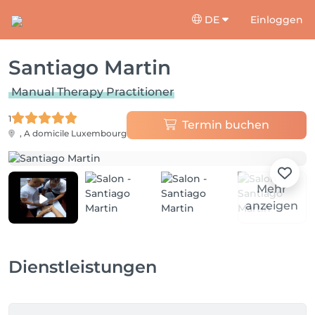
DE
Einloggen
Santiago Martin
Manual Therapy Practitioner
1
Termin buchen
, A domicile
Luxembourg
Mehr
anzeigen
Dienstleistungen