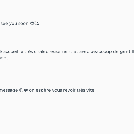
see you soon 😍🥰
i été accueillie très chaleureusement et avec beaucoup de gentille
ent !
ssage 😍❤️ on espère vous revoir très vite