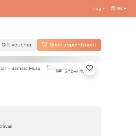
Login
EN
Gift voucher
Book appointment
Show more
avail.
