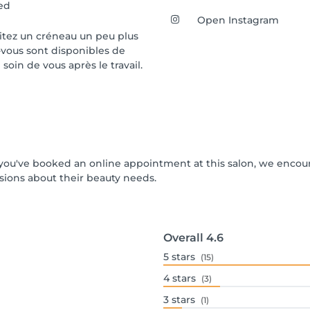
ed
Open Instagram
aitez un créneau un peu plus
-vous sont disponibles de
oin de vous après le travail.
If you've booked an online appointment at this salon, we enco
ions about their beauty needs.
Overall
4.6
5
stars
(15)
4
stars
(3)
3
stars
(1)