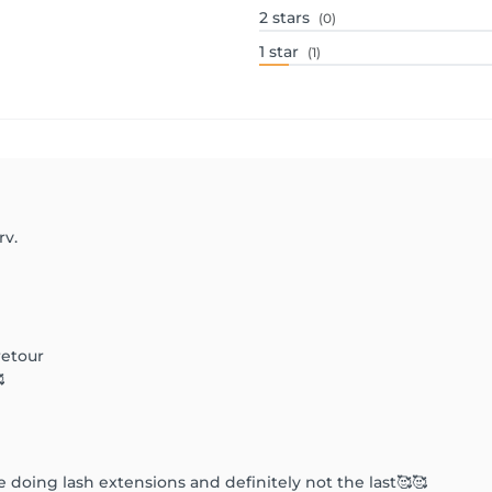
2
stars
(0)
1
star
(1)
rv.
etour

ime doing lash extensions and definitely not the last🥰🥰