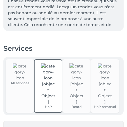
Chaque rendez-vous réservé est un créneau qui vous 
est entièrement dédié. Lorsqu'un rendez-vous n'est 
pas honoré ou annulé au dernier moment, il est 
souvent impossible de le proposer à une autre 
cliente. Cela représente une perte de temps et de 
chiffre d'affaires pour le salon.

Afin de préserver la qualité de notre organisation et 
de continuer à vous accueillir dans les meilleures 
Services
conditions, un acompte sera désormais demandé : • 
Pour toute nouvelle cliente. • Pour toute prestation 
supérieure à 150 €.

Cet acompte sera naturellement déduit du montant 
total de votre prestation le jour du rendez-vous.

Merci pour votre compréhension, votre respect de 
All services
notre travail et votre fidélité.

Salon Victoria ✨
Hair
Beard
Hair removal