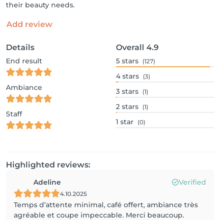
their beauty needs.
Add review
Details
Overall
4.9
End result
5
stars
(127)
4
stars
(3)
Ambiance
3
stars
(1)
2
stars
(1)
Staff
1
star
(0)
Highlighted reviews:
Adeline
Verified
4.10.2025
Temps d’attente minimal, café offert, ambiance très
agréable et coupe impeccable. Merci beaucoup.