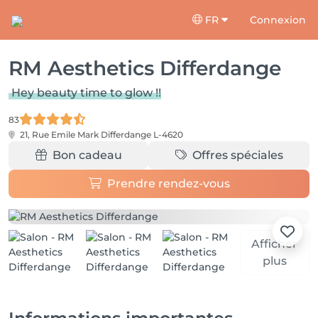
FR
Connexion
RM Aesthetics Differdange
Hey beauty time to glow !!
83
21, Rue Emile Mark
Differdange L-4620
Bon cadeau
Offres spéciales
Prendre rendez-vous
Afficher
plus