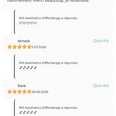
franchement merci beaucoup, je reviendrai.
RM Aesthetics Differdange
a répondu
:
🩷🩷🩷🩷🩷
Arnela
Vérifié
5.07.2026
RM Aesthetics Differdange
a répondu
:
💕💕💕💕💕
Sara
Vérifié
29.06.2026
RM Aesthetics Differdange
a répondu
:
💕💕💕💕💕