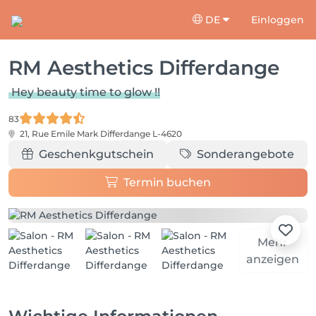
DE
Einloggen
RM Aesthetics Differdange
Hey beauty time to glow !!
83
21, Rue Emile Mark
Differdange L-4620
Geschenkgutschein
Sonderangebote
Termin buchen
Mehr
anzeigen