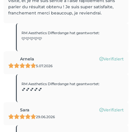
visite, et je me suis sentie à l’aise rapidement sans
parler du résultat obtenu ! Je suis super satisfaite,
franchement merci beaucoup, je reviendrai.
RM Aesthetics Differdange
hat geantwortet
:
🩷🩷🩷🩷🩷
Arnela
Verifiziert
5.07.2026
RM Aesthetics Differdange
hat geantwortet
:
💕💕💕💕💕
Sara
Verifiziert
29.06.2026