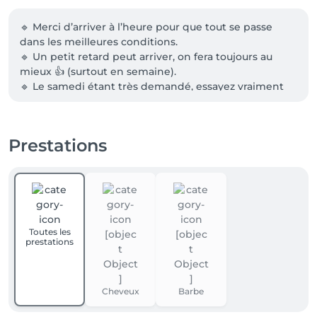
🔹 Merci d’arriver à l’heure pour que tout se passe 
dans les meilleures conditions.

🔹 Un petit retard peut arriver, on fera toujours au 
mieux 👍 (surtout en semaine).

🔹 Le samedi étant très demandé, essayez vraiment 
d’être à l’heure 🙏

🔹 Les annulations sont possibles jusqu’à 1h avant le 
rendez-vous.

Prestations
🔹 Si possible, venez seul pour plus de confort dans le 
salon.

Merci et à très vite chez PRINCE 💈
Toutes les
prestations
Cheveux
Barbe