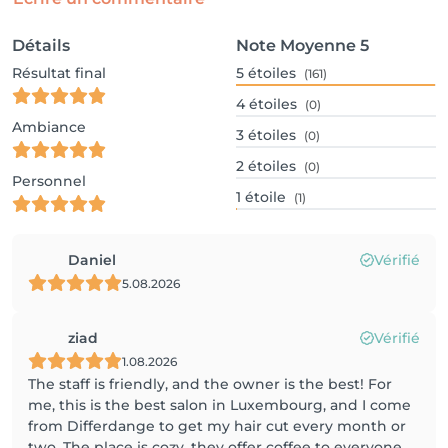
Détails
Note Moyenne
5
Résultat final
5
étoiles
(161)
4
étoiles
(0)
Ambiance
3
étoiles
(0)
2
étoiles
(0)
Personnel
1
étoile
(1)
Daniel
Vérifié
5.08.2026
ziad
Vérifié
1.08.2026
The staff is friendly, and the owner is the best! For
me, this is the best salon in Luxembourg, and I come
from Differdange to get my hair cut every month or
two. The place is cozy, they offer coffee to everyone,