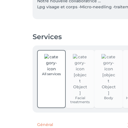
Notre nouvelle collaboratrice …

Lpg visage et corps -Micro-needling -traite
Nouveaux services :  photorajeunissement tâ
Nouveau site web : https://osez-epilation-pea
Services
OSEZ.LU.  Centre ÉPILATION LASER LIGHT SH
POSEZ.LU  CENTRE MÉDICO - ESTHÉTIQUE.   

Traitements esthétiques avancées - Laser Li
Madérothérapie. 

All services
CONSULTATIONS ESSAIS ET DEVIS GRATUIT.  / É
Prise de rendez vous pour Carine Delvaux.  66
Facial
Body
H
treatments
TRAITEMENTS ESTHÉTIQUES AVANCÉES 

( Sandra Holvain) via mail : sandraholvain@g
- Mésothérapie

- Skinbooster

Général
- Inducteur de collagène 
