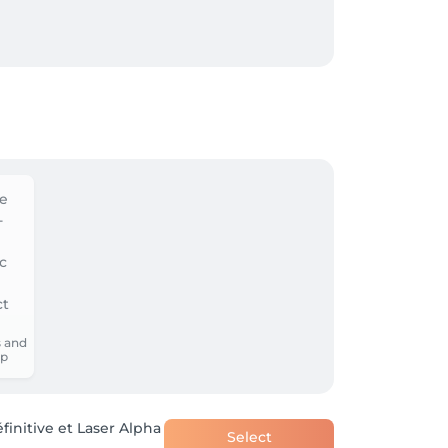
édical - Laser mycose- Renata Franca - 
 and
p
finitive et Laser Alpha
Select