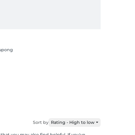
Dupong
Sort by
Rating - High to low
hat you may also find helpful. If you've