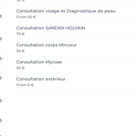
Consultation visage et Diagnostique de peau
From
50 €
 ou salonkee.  

Consultation SANDRA HOLVAIN
 Microneedling viase, Anti-Age, GeneO+, Radio Fréquence Médic
70 €
Consultation corps Minceur
50 €
Consultation Mycose
50 €
pilation à la cire hommes et femmes, épilation laser adaptée
Consultation extérieur
From
0 €
es marques professionnelles telle que : LPG - GENEO, MESOESTET
 réservation, contactez-nous par téléphone au  27 91 46 14  e
nternet https://posez.info/ 

éservation, aucun remboursement ne sera effectué pour l ann