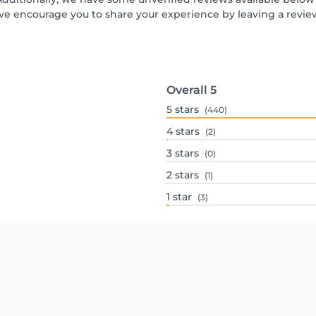
we encourage you to share your experience by leaving a revi
Overall
5
5
stars
(440)
4
stars
(2)
3
stars
(0)
2
stars
(1)
1
star
(3)