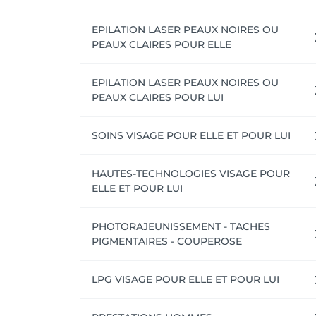
- Traitement cellulite 

EPILATION LASER PEAUX NOIRES OU
SOINS MEDICO-ESTHETIQUES 

PEAUX CLAIRES POUR ELLE
(Sao De Castro) via mail : saodecastro@sfr.fr 
- Les technologies de dernière génération :
EPILATION LASER PEAUX NOIRES OU
System LED.

PEAUX CLAIRES POUR LUI
-Microneedling (chute des cheveux).

-Micro pigmentation.

SOINS VISAGE POUR ELLE ET POUR LUI
Soins esthétiques : LPG visage et corps, é
HAUTES-TECHNOLOGIES VISAGE POUR
Vanessa Dametto

ELLE ET POUR LUI
Elles ont sélectionnés toutes. les meilleur
PHOTORAJEUNISSEMENT - TACHES
Pour tous renseignements supplémentaires et
PIGMENTAIRES - COUPEROSE
WhatsApp +352 661 375 945 ou sur notre site i
Un acompte de 50% vous sera demandé à la r
LPG VISAGE POUR ELLE ET POUR LUI