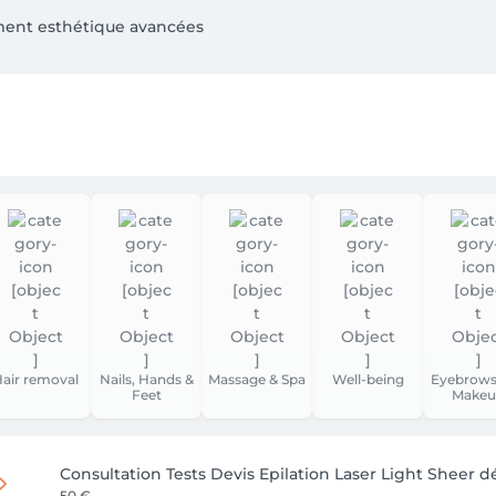
ment esthétique avancées 

ches pigmentaires & couperose - épilation laser peau noire

u-noire.lu/ 

EER.    CARINE DELVAUX. 661375945 

ght Sheer - LPG - Radiofréquence - Cryothérapie  - Pédicure m
pilation définitive (lLaser Diode Light Sheer)

1 375 945.  Ou via mail.  carine.delvaux@osez.lu  

air removal
Nails, Hands &
Massage & Spa
Well-being
Eyebrows
Feet
Makeu
mail.com

Consultation Tests Devis Epilation Laser Light Sheer dé
50 €