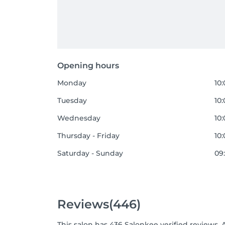
Opening hours
Monday
10:
Tuesday
10:
Wednesday
10:
Thursday - Friday
10:
Saturday - Sunday
09:
Reviews
(446)
This salon has 436 Salonkee verified reviews. 