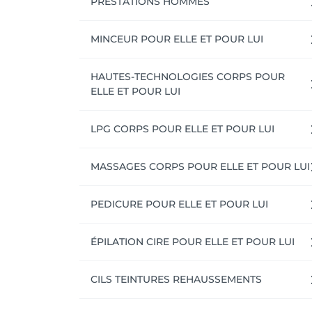
PRESTATIONS HOMMES
BONS CADEAUX, Offrez un moment de beauté,
Un instant précieux à offrir.. ou à s'offrir.

MINCEUR POUR ELLE ET POUR LUI
L'équipe P'Osez .lu et Osez .lu
HAUTES-TECHNOLOGIES CORPS POUR
ELLE ET POUR LUI
LPG CORPS POUR ELLE ET POUR LUI
MASSAGES CORPS POUR ELLE ET POUR LUI
PEDICURE POUR ELLE ET POUR LUI
ÉPILATION CIRE POUR ELLE ET POUR LUI
CILS TEINTURES REHAUSSEMENTS