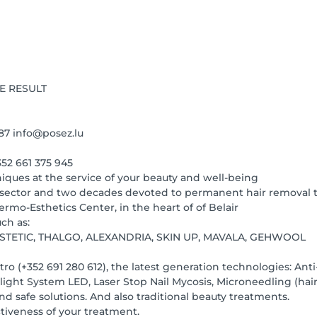
E RESULT
87 info@posez.lu
2 661 375 945
niques at the service of your beauty and well-being
s sector and two decades devoted to permanent hair removal 
rmo-Esthetics Center, in the heart of of Belair
ch as:
OESTETIC, THALGO, ALEXANDRIA, SKIN UP, MAVALA, GEHWOOL
tro (+352 691 280 612), the latest generation technologies: A
ght System LED, Laser Stop Nail Mycosis, Microneedling (hair
d safe solutions. And also traditional beauty treatments.
ctiveness of your treatment.