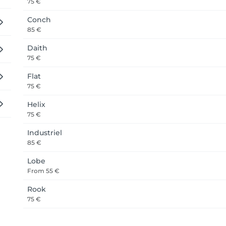
75 €
Conch
85 €
Daith
75 €
Flat
75 €
Helix
75 €
Industriel
85 €
Lobe
From
55 €
Rook
75 €