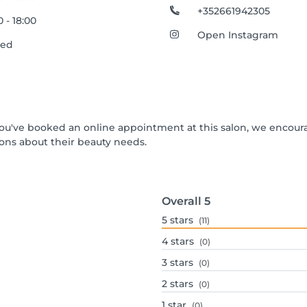
+352661942305
0 - 18:00
Open Instagram
sed
f you've booked an online appointment at this salon, we encou
ons about their beauty needs.
Overall
5
5
stars
(11)
4
stars
(0)
3
stars
(0)
2
stars
(0)
1
star
(0)