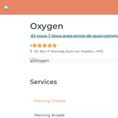
Oxygen
Et vous ? Vous avez envie de quoi comm
11
50, Bd J-F Kennedy
Esch-sur-Alzette L-4170
Services
Piercing Oreilles
Piercing Arcade