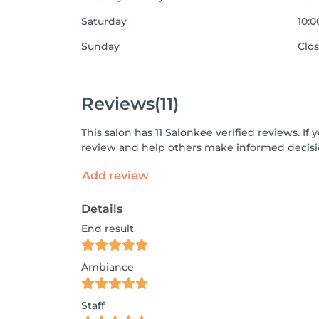
Saturday
10:0
Sunday
Clo
Reviews
(11)
This salon has 11 Salonkee verified reviews. I
review and help others make informed decisi
Add review
Details
End result
Ambiance
Staff