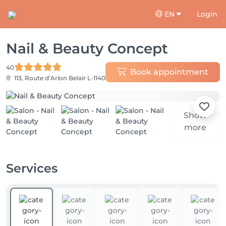
EN
Login
Nail & Beauty Concept
40
Book appointment
113, Route d’Arlon
Belair L-1140
Show
more
Services