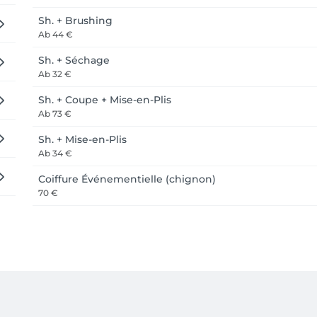
Sh. + Brushing
Ab
44 €
Sh. + Séchage
Ab
32 €
Sh. + Coupe + Mise-en-Plis
Ab
73 €
Sh. + Mise-en-Plis
Ab
34 €
Coiffure Événementielle (chignon)
70 €