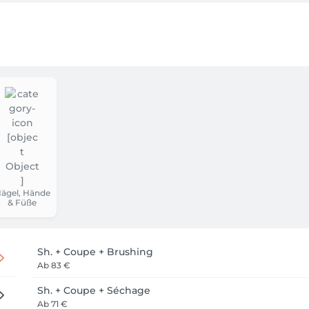
ägel, Hände
& Füße
Sh. + Coupe + Brushing
Ab
83 €
Sh. + Coupe + Séchage
Ab
71 €