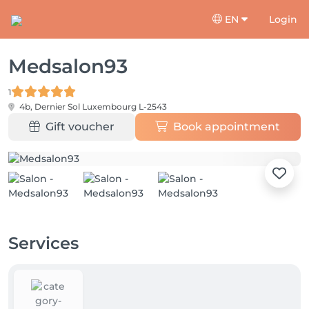
EN
Login
Medsalon93
1
4b, Dernier Sol
Luxembourg L-2543
Gift voucher
Book appointment
Services