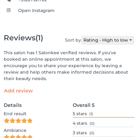
Open Instagram
Reviews
(1)
Sort by
Rating - High to low
This salon has 1 Salonkee verified reviews. If you've
booked an online appointment at this salon, we
encourage you to share your experience by leaving a
review and help others make informed decisions about
their beauty needs.
Add review
Details
Overall
5
End result
5
stars
(1)
4
stars
(0)
Ambiance
3
stars
(0)