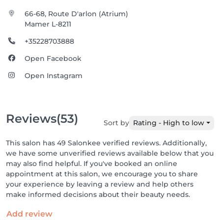
dans l’exécution de ses prestations.

66-68, Route D'arlon (Atrium)
Les résultats pouvant varier selon les personnes, 
Mamer L-8211
aucune garantie de résultat ne peut être donnée.

11. Cartes cadeaux

+35228703888
Les cartes cadeaux, si proposées, ne sont ni 
Open Facebook
échangeables contre espèces ni remboursables, sauf 
obligation légale contraire.

Open Instagram
Leur durée de validité est indiquée lors de l’achat.

12. Données personnelles

Les données collectées sont traitées conformément 
à la réglementation applicable, notamment le RGPD.

Reviews
(53)
Sort by
Rating - High to low
Le client peut exercer ses droits d’accès, rectification 
ou suppression sur simple demande via les 
This salon has 49 Salonkee verified reviews. Additionally,
coordonnées indiquées sur le site.

we have some unverified reviews available below that you
13. Litiges et droit applicable

may also find helpful. If you've booked an online
Les présentes CGV sont soumises au droit 
appointment at this salon, we encourage you to share
luxembourgeois, sous réserve des règles impératives 
your experience by leaving a review and help others
protégeant le consommateur.

make informed decisions about their beauty needs.
En cas de litige, une solution amiable sera 
recherchée en priorité avant toute procédure 
Add review
judiciaire.
