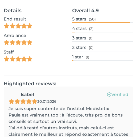
14. Acceptation

Details
Overall
4.9
Le client reconnaît avoir pris connaissance des 
présentes Conditions Générales de Vente avant 
End result
5
stars
(50)
toute commande, réservation ou paiement.
4
stars
(2)
Ambiance
3
stars
(0)
2
stars
(0)
Staff
1
star
(1)
Highlighted reviews:
Isabel
Verified
30.01.2026
Je suis super contente de l’institut Medistetix !
Paula est vraiment top : à l’écoute, très pro, de bons
conseils et surtout un vrai suivi.
J’ai déjà testé d’autres instituts, mais celui-ci est
clairement le meilleur et répond exactement à toutes