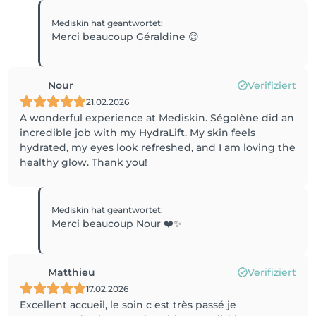
Mediskin
hat geantwortet
:
Merci beaucoup Géraldine 😊
Nour
Verifiziert
21.02.2026
A wonderful experience at Mediskin. Ségolène did an
incredible job with my HydraLift. My skin feels
hydrated, my eyes look refreshed, and I am loving the
healthy glow. Thank you!
Mediskin
hat geantwortet
:
Merci beaucoup Nour ❤️✨
Matthieu
Verifiziert
17.02.2026
Excellent accueil, le soin c est très passé je