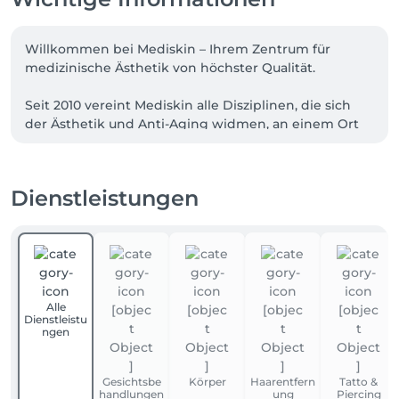
Willkommen bei Mediskin – Ihrem Zentrum für 
medizinische Ästhetik von höchster Qualität.

Seit 2010 vereint Mediskin alle Disziplinen, die sich 
der Ästhetik und Anti-Aging widmen, an einem Ort

Entdecken Sie eine komplette Palette an 
hochwertigen ästhetischen Behandlungen, 
Dienstleistungen
einschließlich:

-Anti-Aging-Pflege: Endermolift Gesicht & 
Radiofrequenz, Gesichts-Laser, Hydralift, 
Microneedling.

-Behandlung von Akne und Hautläsionen: ENEOMEY 
Peeling.

Alle
-Straffungs- und Schlankheitspflege: Kryolipolyse, T-
Dienstleistu
Shape, B-Tonic, SORISA.

ngen
-Gesichts- & Körperpflege.

-Professionelle Laser-Haarentfernung: Candela, Nd 
Gesichtsbe
Körper
Haarentfern
Tatto &
YAG, Alexandrit.

handlungen
ung
Piercing