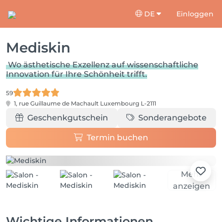
DE
Einloggen
Mediskin
Wo ästhetische Exzellenz auf wissenschaftliche
Innovation für Ihre Schönheit trifft.
59
1, rue Guillaume de Machault
Luxembourg L-2111
Geschenkgutschein
Sonderangebote
Termin buchen
Mehr
anzeigen
Wichtige Informationen