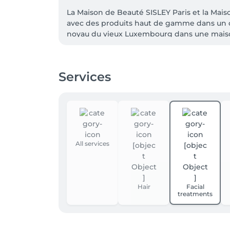
La Maison de Beauté SISLEY Paris et la Mai
avec des produits haut de gamme dans un ca
noyau du vieux Luxembourg dans une maison da
la Maison de Beauté pourra découvrir les soi
lignes Soins, Maquillage et Parfum de Sisley 
mesure, résultats ciblés.
Services
All services
Hair
Facial
treatments