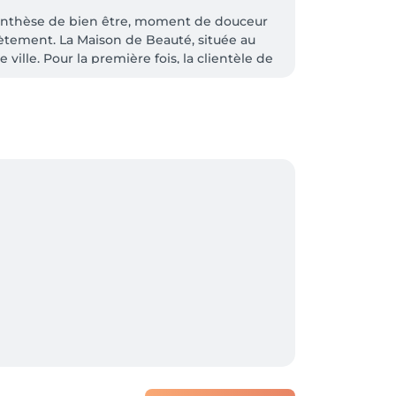
renthèse de bien être, moment de douceur 
ètement. La Maison de Beauté, située au 
ille. Pour la première fois, la clientèle de 
u corps et aux cheveux. L'intégralité des 
sont proposées. Instant détente, rituels sur 