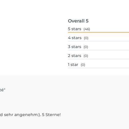
Overall
5
5
stars
(46)
4
stars
(0)
3
stars
(0)
2
stars
(0)
1
star
(0)
té"
 sehr angenehm:). 5 Sterne!