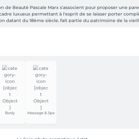
son de Beauté Pascale Marx s'associent pour proposer une pa
dre luxueux permettant à l'esprit de se laisser porter compl
tant du 18ème siècle, fait partie du patrimoine de la vieille v
ns et gestuelles développés par la marque, dédiés au visage, a
Paris, sans oublier la marque capillaire Hair Rituel by Sisley y 
Body
Massage & Spa