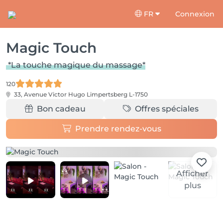
FR
Connexion
Magic Touch
*La touche magique du massage*
120
33, Avenue Victor Hugo
Limpertsberg L-1750
Bon cadeau
Offres spéciales
Prendre rendez-vous
Afficher
plus