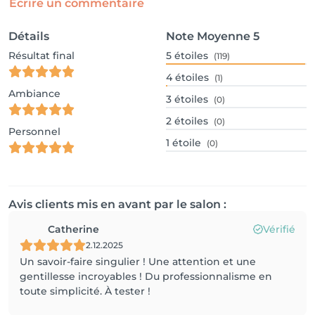
Écrire un commentaire
Détails
Note Moyenne
5
Résultat final
5
étoiles
(119)
4
étoiles
(1)
Ambiance
3
étoiles
(0)
2
étoiles
(0)
Personnel
1
étoile
(0)
Avis clients mis en avant par le salon :
Catherine
Vérifié
2.12.2025
Un savoir-faire singulier ! Une attention et une
gentillesse incroyables ! Du professionnalisme en
toute simplicité. À tester !