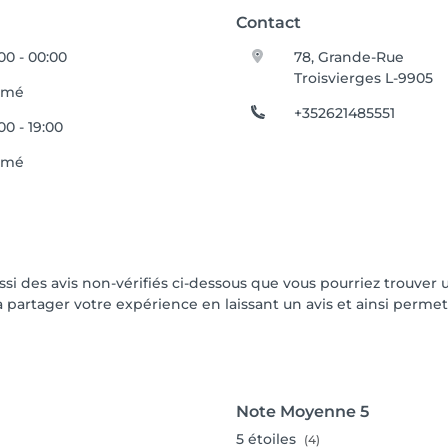
Contact
00 - 00:00
78, Grande-Rue
Troisvierges L-9905
rmé
+352621485551
00 - 19:00
rmé
ussi des avis non-vérifiés ci-dessous que vous pourriez trouver 
partager votre expérience en laissant un avis et ainsi permettr
Note Moyenne
5
5
étoiles
(4)