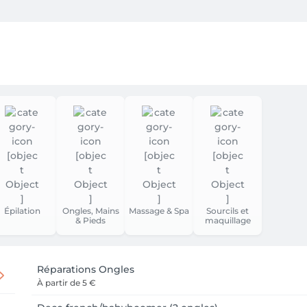
s résultats efficaces et durables.

le depuis Clervaux, Mertzig et alentours

otre transformation 💫
Épilation
Ongles, Mains
Massage & Spa
Sourcils et
& Pieds
maquillage
Réparations Ongles
À partir de
5 €