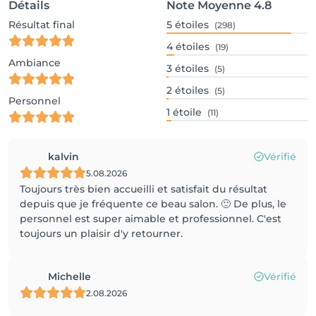
Détails
Note Moyenne
4.8
Résultat final
5
étoiles
(298)
4
étoiles
(19)
Ambiance
3
étoiles
(5)
2
étoiles
(5)
Personnel
1
étoile
(11)
kalvin
Vérifié
5.08.2026
Toujours très bien accueilli et satisfait du résultat
depuis que je fréquente ce beau salon. 🙂 De plus, le
personnel est super aimable et professionnel. C'est
toujours un plaisir d'y retourner.
Michelle
Vérifié
2.08.2026