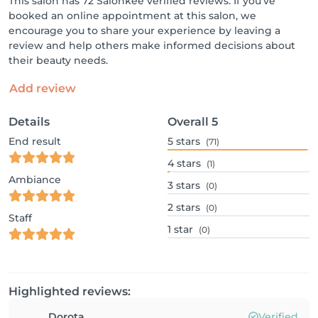
This salon has 72 Salonkee verified reviews. If you've
booked an online appointment at this salon, we
encourage you to share your experience by leaving a
review and help others make informed decisions about
their beauty needs.
Add review
Details
Overall
5
End result
5
stars
(71)
4
stars
(1)
Ambiance
3
stars
(0)
2
stars
(0)
Staff
1
star
(0)
Highlighted reviews:
Dorota
Verified