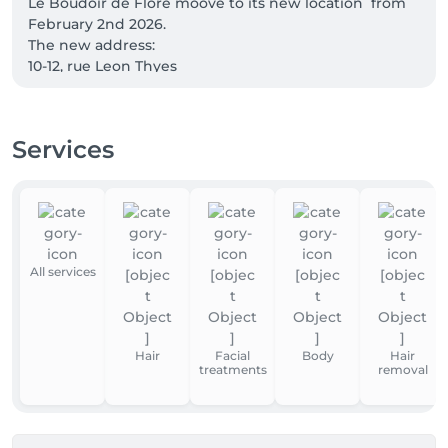
Le Boudoir de Flore moove to its new location  from 
February 2nd 2026.

The new address:

10-12, rue Leon Thyes

L- 2636 Luxembourg 

Please contact me for any information :

Phone number : + 621 300 199

Services
E-mail address : fgrilliere@lbdf.lu 

All services
Hair
Facial
Body
Hair
treatments
removal