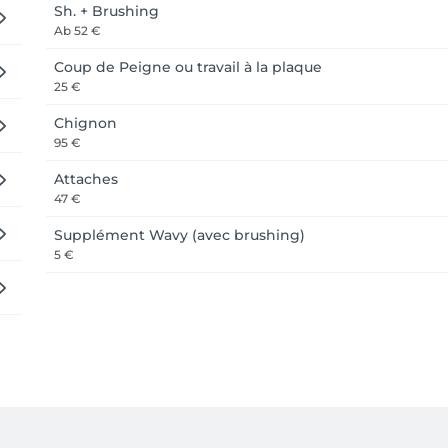
Sh. + Brushing
Ab
52 €
Coup de Peigne ou travail à la plaque
25 €
Chignon
95 €
Attaches
47 €
Supplément Wavy (avec brushing)
5 €