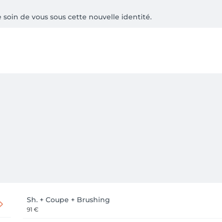
oin de vous sous cette nouvelle identité.

lisé pour que vous soyez heureux chez nous.
Sh. + Coupe + Brushing
91 €