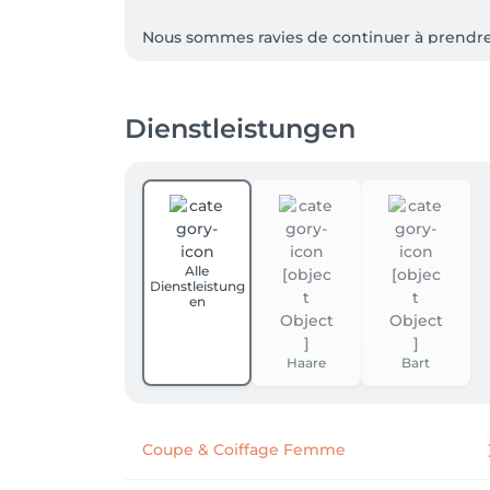
Nous sommes ravies de continuer à prendre s
Merci pour votre confiance.

Dienstleistungen
Nous avons fait un rêve et nous l’avons réa
Alle
Dienstleistung
en
Haare
Bart
Coupe & Coiffage Femme