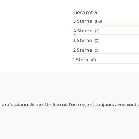
Gesamt
5
5
Sterne
(118)
4
Sterne
(2)
3
Sterne
(0)
2
Sterne
(0)
1
Stern
(0)
professionnalisme. Un lieu où l'on revient toujours avec confia