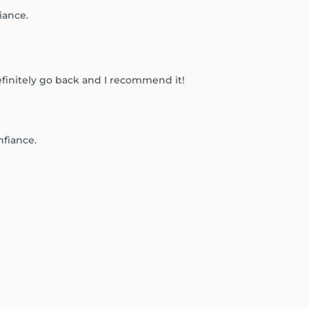
iance.
definitely go back and I recommend it!
nfiance.