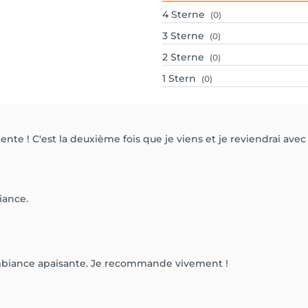
4
Sterne
(0)
3
Sterne
(0)
2
Sterne
(0)
1
Stern
(0)
te ! C'est la deuxième fois que je viens et je reviendrai avec
ambiance apaisante. Je recommande vivement !