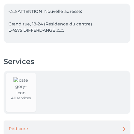
-⚠️⚠️ATTENTION  Nouvelle adresse:

Grand rue, 18-24 (Résidence du centre)

L-4575 DIFFERDANGE ⚠️⚠️

- Parking " Grand rue" disponible à 20 mètres 

Services
All services
Pédicure