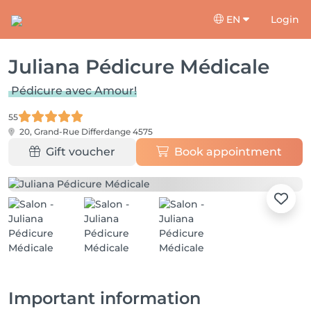
EN
Login
Juliana Pédicure Médicale
Pédicure avec Amour!
55
20, Grand-Rue
Differdange 4575
Gift voucher
Book appointment
Important information