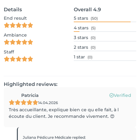
Details
Overall
4.9
End result
5
stars
(50)
4
stars
(5)
Ambiance
3
stars
(0)
2
stars
(0)
Staff
1
star
(0)
Highlighted reviews:
Patricia
Verified
14.04.2026
Très accueillante, explique bien ce qu elle fait, à l
écoute du client. Je recommande vivement. 😍
Juliana Pédicure Médicale
replied
: