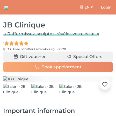
EN
Login
JB Clinique
« Raffermissez, sculptez, révélez votre éclat. »
1
33, Allée Scheffer
Luxembourg L-2520
Gift voucher
Special Offers
Book appointment
Important information