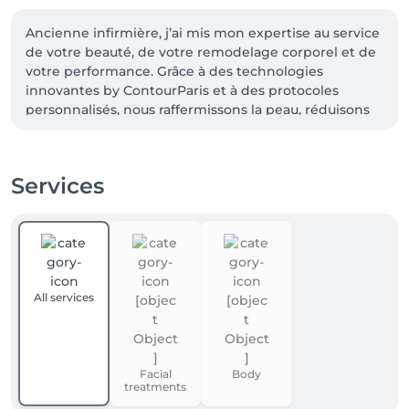
Ancienne infirmière, j’ai mis mon expertise au service 
de votre beauté, de votre remodelage corporel et de 
votre performance. Grâce à des technologies 
innovantes by ContourParis et à des protocoles 
personnalisés, nous raffermissons la peau, réduisons 
la cellulite, tonifions le corps et redessinons votre 
silhouette pour des résultats visibles et durables.

✨ Réservez votre bilan personnalisé et découvrez le 
Services
protocole le plus adapté à vos objectifs (prix du bilan 
déduit de la cure LDF ou CRYO)

📍 33 allée Scheffer, 6ᵉ étage – facile d’accès : tram, 
bus, parking Glacis juste en face

All services
Facial
Body
treatments