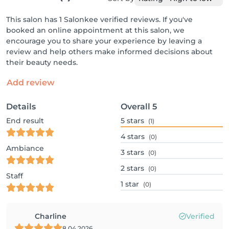
This salon has 1 Salonkee verified reviews. If you've
booked an online appointment at this salon, we
encourage you to share your experience by leaving a
review and help others make informed decisions about
their beauty needs.
Add review
Details
Overall
5
End result
5
stars
(1)
4
stars
(0)
Ambiance
3
stars
(0)
2
stars
(0)
Staff
1
star
(0)
Charline
Verified
8.04.2026