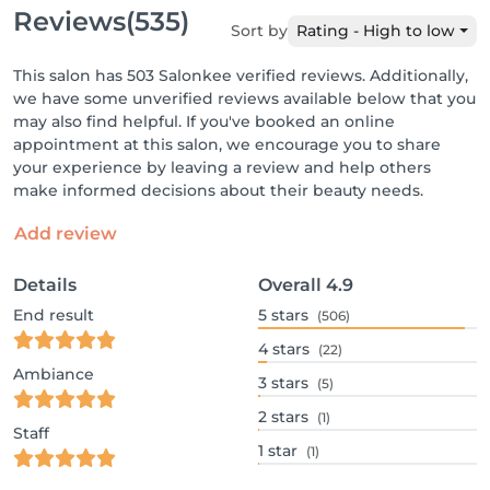
Reviews
(535)
Sort by
Rating - High to low
This salon has 503 Salonkee verified reviews. Additionally,
we have some unverified reviews available below that you
may also find helpful. If you've booked an online
appointment at this salon, we encourage you to share
your experience by leaving a review and help others
make informed decisions about their beauty needs.
Add review
Details
Overall
4.9
End result
5
stars
(506)
4
stars
(22)
Ambiance
3
stars
(5)
2
stars
(1)
Staff
1
star
(1)