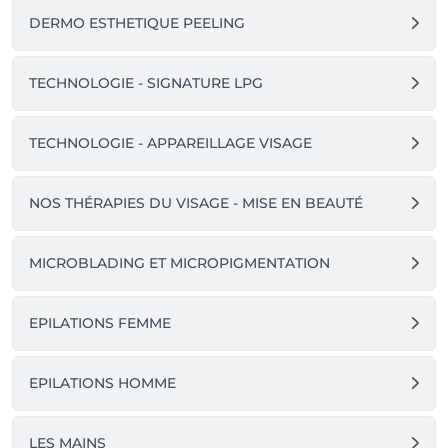
Beauté du regard : -30% sur les maquillages « yeux » 
DERMO ESTHETIQUE PEELING
et les soins contour.

-30% sur les laits et baumes corps Clarins (classiques 
et parfumés)

TECHNOLOGIE - SIGNATURE LPG
TECHNOLOGIE - APPAREILLAGE VISAGE
NOS THÉRAPIES DU VISAGE - MISE EN BEAUTÉ
MICROBLADING ET MICROPIGMENTATION
EPILATIONS FEMME
EPILATIONS HOMME
LES MAINS