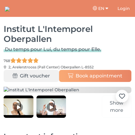
EN
Login
Institut L'Intemporel
Oberpallen
Du temps pour Lui, du temps pour Elle.
768
2, Arelerstrooss (Pall Center)
Oberpallen L-8552
Gift voucher
Book appointment
Show
more