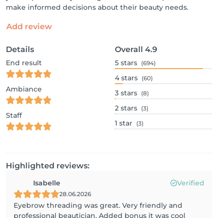
make informed decisions about their beauty needs.
Add review
Details
Overall
4.9
End result
5
stars
(694)
4
stars
(60)
Ambiance
3
stars
(8)
2
stars
(3)
Staff
1
star
(3)
Highlighted reviews:
Isabelle
Verified
28.06.2026
Eyebrow threading was great. Very friendly and
professional beautician. Added bonus it was cool