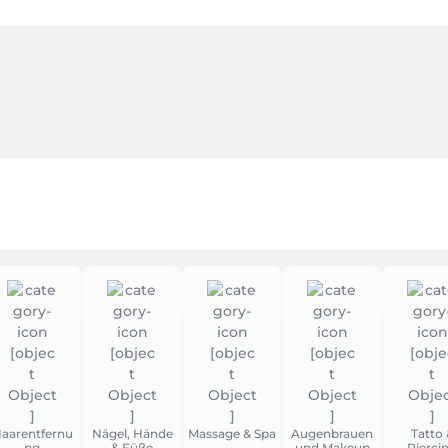
aarentfernu
Nägel, Hände
Massage & Spa
Augenbrauen
Tatto 
ng
& Füße
und Makeup
Pierci