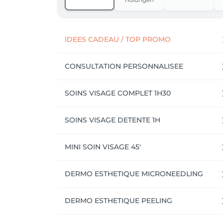
Les produits et offres spéciales:

•	A l’achat de 2 compléments alimentaires « Aime » recevez un bon de 25€ valable en cabine de soins ( Steinfort et Oberpallen)

•	Beauté du regard : -30% sur les maquillages « yeux » et les soins contour.

IDEES CADEAU / TOP PROMO
•	-30% sur les laits et baumes corps Clarins (classiques et parfumés)

CONSULTATION PERSONNALISEE
SOINS VISAGE COMPLET 1H30
SOINS VISAGE DETENTE 1H
MINI SOIN VISAGE 45'
DERMO ESTHETIQUE MICRONEEDLING
DERMO ESTHETIQUE PEELING