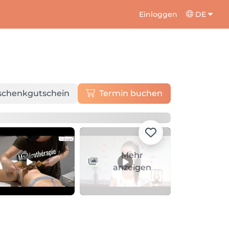
Einloggen
DE
schenkgutschein
Termin buchen
Mehr
anzeigen