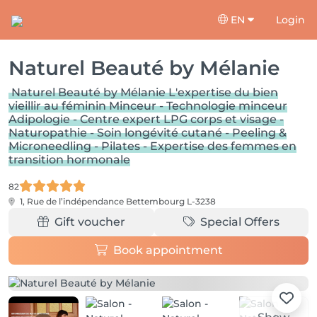
EN
Login
Naturel Beauté by Mélanie
Naturel Beauté by Mélanie L'expertise du bien
vieillir au féminin Minceur - Technologie minceur
Adipologie - Centre expert LPG corps et visage -
Naturopathie - Soin longévité cutané - Peeling &
Microneedling - Pilates - Expertise des femmes en
transition hormonale
82
1, Rue de l’indépendance
Bettembourg L-3238
Gift voucher
Special Offers
Book appointment