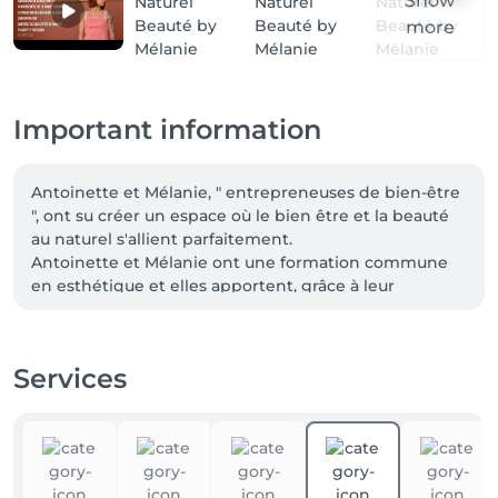
Show
more
Important information
Antoinette et Mélanie, " entrepreneuses de bien-être 
", ont su créer un espace où le bien être et la beauté 
au naturel s'allient parfaitement.

Antoinette et Mélanie ont une formation commune 
en esthétique et elles apportent, grâce à leur 
personnalité différente et très complémentaire, 
chacune leur personnalité au centre de bien être.

Antoinette est riche d'expérience, féminine, entière, 
Services
et toujours passionnée par son métier.Elle est aussi 
une experte de la pédicure sans douleurs.

Mélanie, esthéticienne et naturopathe, est une 
professionnelle qui jongle entre tous les soins.Elle 
met au service de chacun son savoir en vous offrant 
des soins holistiques et s'intéresse à tous les plans de 