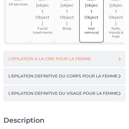
All services
l'être : physique, émotionnel, mental et spirituel.Elle 
intègre différentes thérapies pour prévenir et traiter 
la santé optimale afin de vous apporter une prise en 
charge globale de votre corps et de votre esprit.
Facial
Body
Hair
Nails,
treatments
removal
Hands &
Feet
L'EPILATION A LA CIRE POUR LA FEMME
L'EPILATION DEFINITIVE DU CORPS POUR LA FEMME
L'EPILATION DEFINITIVE DU VISAGE POUR LA FEMME
Description