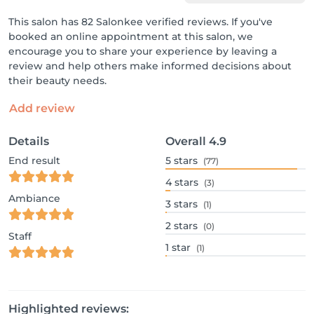
This salon has 82 Salonkee verified reviews. If you've
booked an online appointment at this salon, we
encourage you to share your experience by leaving a
review and help others make informed decisions about
their beauty needs.
Add review
Details
Overall
4.9
End result
5
stars
(77)
4
stars
(3)
Ambiance
3
stars
(1)
2
stars
(0)
Staff
1
star
(1)
Highlighted reviews: