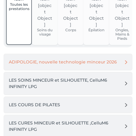
Toutes les
Chaque protocole débute par un bilan personnalisé 
prestations
obligatoire, afin d'analyser vos besoins et de créer un 
accompagnement sur mesure.

Soins du
Corps
Épilation
Ongles,
En moyenne, 6 séances espacées de 15 jours sont 
visage
Mains &
recommandées pour traiter une zone.

Pieds
Une nouvelle approche experte de la silhouette, 
fidèle à la philosophie de Naturel Beauté by Mélanie : 
ADIPOLOGIE, nouvelle technologie minceur 2026
des solutions personnalisées, efficaces et 
respectueuses de votre corps.

LES SOINS MINCEUR et SILHOUETTE, CelluM6
Expertise silhouette • Bien-être • Beauté 
INFINITY LPG
LES COURS DE PILATES
LES CURES MINCEUR et SILHOUETTE ,CelluM6
INFINITY LPG