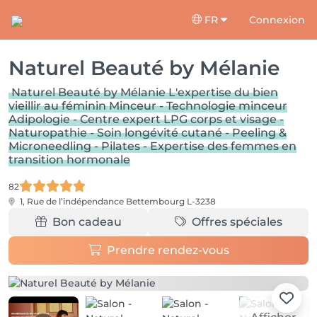
FR
Connexion
Naturel Beauté by Mélanie
Naturel Beauté by Mélanie L'expertise du bien
vieillir au féminin Minceur - Technologie minceur
Adipologie - Centre expert LPG corps et visage -
Naturopathie - Soin longévité cutané - Peeling &
Microneedling - Pilates - Expertise des femmes en
transition hormonale
82
1, Rue de l’indépendance
Bettembourg L-3238
Bon cadeau
Offres spéciales
Prendre rendez-vous