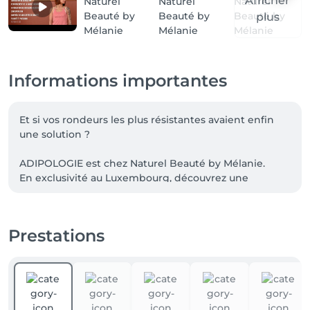
Afficher
plus
Informations importantes
Et si vos rondeurs les plus résistantes avaient enfin 
une solution ?

ADIPOLOGIE est chez Naturel Beauté by Mélanie.

En exclusivité au Luxembourg, découvrez une 
technologie brevetée qui cible les amas graisseux 
résistants de façon totalement non invasive.

Prestations
Grâce à des ultrasons basse fréquence, ADIPOLOGIE 
agit jusqu'à 5 cm de profondeur pour favoriser la 
réduction des amas graisseux, la réeducation des 
zones enflammées tout en améliorant la qualité et la 
fermeté de la peau.
