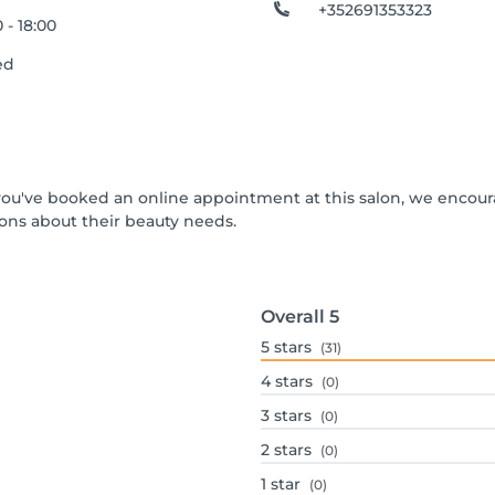
+352691353323
 - 18:00
ed
If you've booked an online appointment at this salon, we encou
ons about their beauty needs.
Overall
5
5
stars
(31)
4
stars
(0)
3
stars
(0)
2
stars
(0)
1
star
(0)