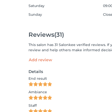
Saturday
09:00
Sunday
Clos
Reviews
(31)
This salon has 31 Salonkee verified reviews. 
review and help others make informed decisi
Add review
Details
End result
Ambiance
Staff