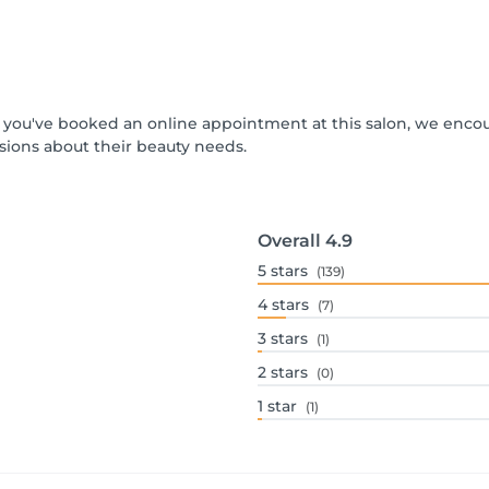
 If you've booked an online appointment at this salon, we enc
ions about their beauty needs.
Overall
4.9
5
stars
(139)
4
stars
(7)
3
stars
(1)
2
stars
(0)
1
star
(1)