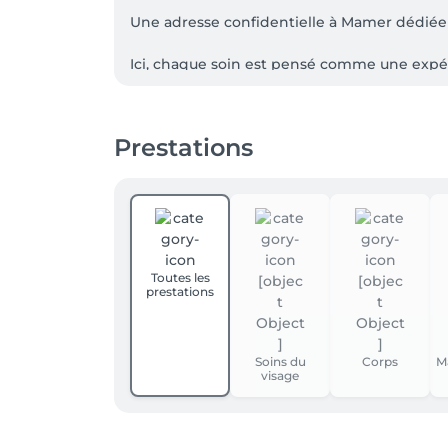
Une adresse confidentielle à Mamer dédiée à l
Ici, chaque soin est pensé comme une expéri
prendre soin du visage, du corps et de l'espri
Plus qu'un soin, un moment pour ralentir, rel
Prestations
🤍 Expertise facialiste & bien-être holistique

Soins facialistes signature, drainage lymph
Une approche unique qui agit simultanément s
Toutes les
prestations
📍 Accès

Parking privatif 

Soins du
Corps
M
visage
📅 Politique de réservation & d'annulation

En cas d'empêchement, nous vous remercion