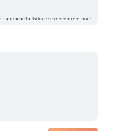
et approche holistique se rencontrent pour 
ccompagnements personnalisés.

ion et l'équilibre du système nerveux.
