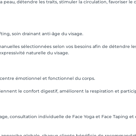
 peau, détendre les traits, stimuler la circulation, favoriser le 
ce if you need to cancel or reschedule your appointment.

fting, soin drainant anti-âge du visage.
uelles sélectionnées selon vos besoins afin de détendre les t
expressivité naturelle du visage.
e centre émotionnel et fonctionnel du corps.
ennent le confort digestif, améliorent la respiration et partici
age, consultation individuelle de Face Yoga et Face Taping et
e approche globale, chaque cliente bénéficie de recommandatio