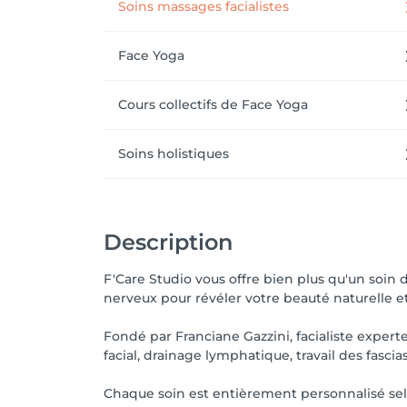
Soins massages facialistes
Toute annulation tardive ou absence au rende
Merci pour votre compréhension et votre re
Face Yoga
Au plaisir de vous accueillir chez F'Care St
Cours collectifs de Face Yoga
__________________________

Soins holistiques
✨ Welcome to F'Care Studio

Description
A confidential studio in Mamer dedicated to
F'Care Studio vous offre bien plus qu'un soin d
🤍 Facialist expertise & holistic approach

nerveux pour révéler votre beauté naturelle et
Signature facial treatments, facial lymphat
Fondé par Franciane Gazzini, facialiste exper
facial, drainage lymphatique, travail des fasci
📍 Access

Chaque soin est entièrement personnalisé selo
Privative parking space
