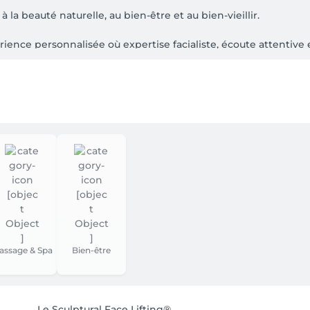
a beauté naturelle, au bien-être et au bien-vieillir.

ence personnalisée où expertise facialiste, écoute attentive 
t.

âcher les tensions et se reconnecter à soi.

atique du visage, Face Yoga, Face Taping, rituels ventre et a
ur la qualité de la peau, les tensions musculaires, la circulat
assage & Spa
Bien-être
s de nous prévenir au minimum 24 heures à l'avance.

Le Sculptural Face Lifting®