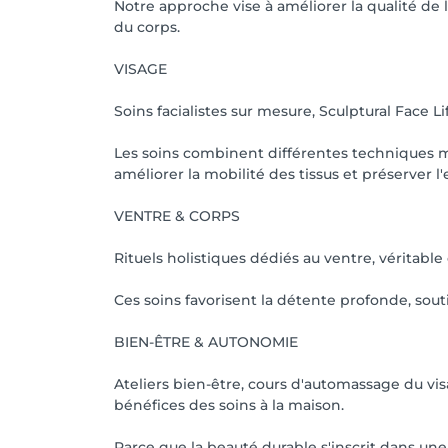
Notre approche vise à améliorer la qualité de la
du corps.
📅 Cancellation Policy

VISAGE
Please inform us at least 24 hours in advan
Soins facialistes sur mesure, Sculptural Face Li
Les soins combinent différentes techniques man
améliorer la mobilité des tissus et préserver l'
VENTRE & CORPS
Rituels holistiques dédiés au ventre, véritabl
Ces soins favorisent la détente profonde, souti
BIEN-ÊTRE & AUTONOMIE
Ateliers bien-être, cours d'automassage du vis
bénéfices des soins à la maison.
Parce que la beauté durable s'inscrit dans un