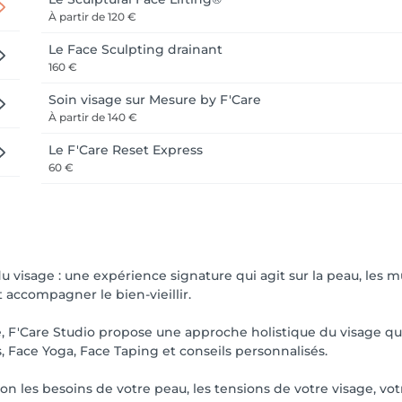
z-vous pourra entraîner la facturation de la prestation réservé
À partir de
120 €
Le Face Sculpting drainant
spect du temps qui vous est dédié.

160 €
udio et de vous accompagner sur le chemin d'une beauté naturel
Soin visage sur Mesure by F'Care
À partir de
140 €
Le F'Care Reset Express
60 €
 natural beauty, well-being and healthy aging.

u visage : une expérience signature qui agit sur la peau, les m
 accompagner le bien-vieillir.
ic drainage, Face Yoga, Face Taping, abdominal rituals and sel
te, F'Care Studio propose une approche holistique du visage 
as, Face Yoga, Face Taping et conseils personnalisés.
n les besoins de votre peau, les tensions de votre visage, vot