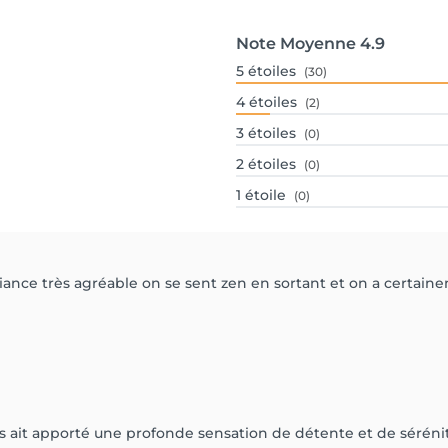
Note Moyenne
4.9
5
étoiles
(30)
4
étoiles
(2)
3
étoiles
(0)
2
étoiles
(0)
1
étoile
(0)
nce très agréable on se sent zen en sortant et on a certaine
s ait apporté une profonde sensation de détente et de sérénit