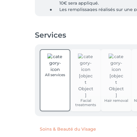
                10€ sera appliqué.

	●	Les remplissages réalisés sur une pose effectuée dans un autre salon feront également l’objet d’un supplément de 10€.

	●	En cas de plus de 3 ongles cassé
Services
All services
Facial
Hair removal
N
treatments
Soins & Beauté du Visage