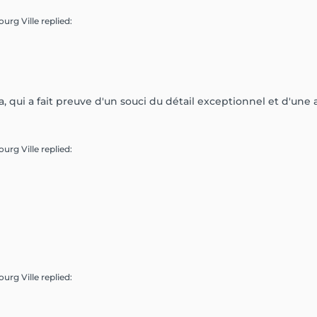
ourg Ville
replied
:
, qui a fait preuve d'un souci du détail exceptionnel et d'une 
ourg Ville
replied
:
ourg Ville
replied
: