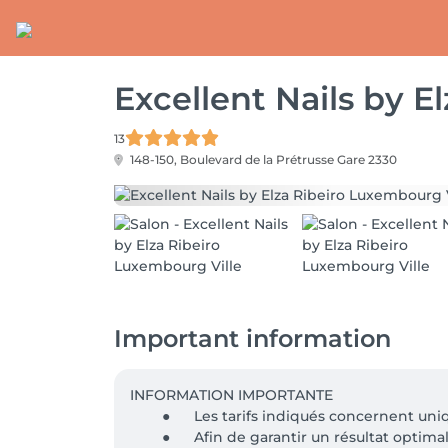
Excellent Nails by E
13
148-150, Boulevard de la Prétrusse
Gare 2330
Important information
INFORMATION IMPORTANTE

	●	Les tarifs indiqués concernent uniquement la pose et le remplissage, hors décorations. Les Nail Art sont proposés en supplément. 💅

	●	Afin de garantir un résultat optimal, les remplissages doivent être effectués toutes les 4 semaines maximum. Au-delà, un supplément de 
