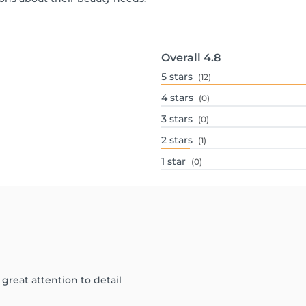
Overall
4.8
5
stars
(12)
4
stars
(0)
3
stars
(0)
2
stars
(1)
1
star
(0)
 great attention to detail