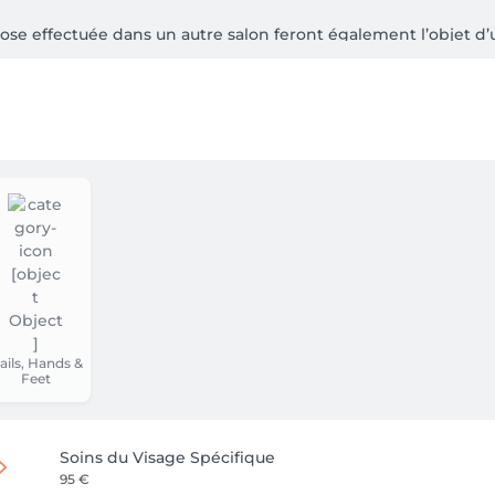
s, merci de réserver une pose complète pour un résultat harmon
ails, Hands &
Feet
Soins du Visage Spécifique
95 €