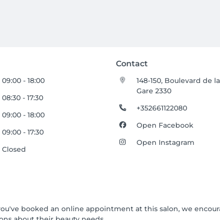
Contact
09:00 - 18:00
148-150, Boulevard de l
Gare 2330
08:30 - 17:30
+352661122080
09:00 - 18:00
Open Facebook
09:00 - 17:30
Open Instagram
Closed
If you've booked an online appointment at this salon, we encou
ons about their beauty needs.