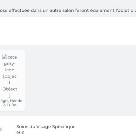
s, merci de réserver une pose complète pour un résultat harmon
ägel, Hände
& Füße
Soins du Visage Spécifique
95 €