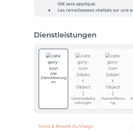
                10€ sera appliqué.

	●	Les remplissages réalisés sur une pose effectuée dans un autre salon feront également l’objet d’un supplément de 10€.

	●	En cas de plus de 3 ongles cassé
Dienstleistungen
Alle
Dienstleistung
en
Gesichtsbeha
Haarentfernu
N
ndlungen
ng
Soins & Beauté du Visage