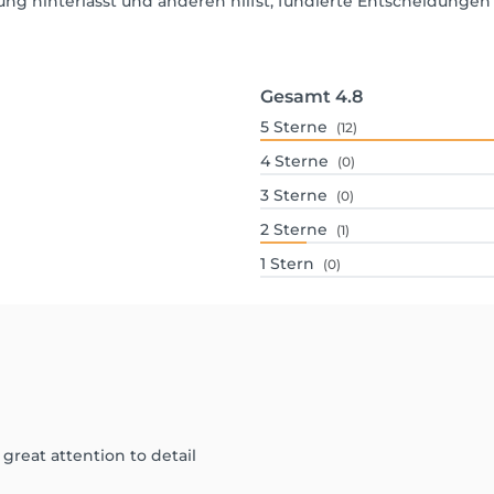
ng hinterlässt und anderen hilfst, fundierte Entscheidungen 
Gesamt
4.8
5
Sterne
(12)
4
Sterne
(0)
3
Sterne
(0)
2
Sterne
(1)
1
Stern
(0)
 great attention to detail