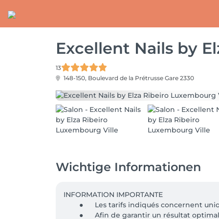
Excellent Nails by E
13
148-150, Boulevard de la Prétrusse
Gare 2330
Wichtige Informationen
INFORMATION IMPORTANTE

	●	Les tarifs indiqués concernent uniquement la pose et le remplissage, hors décorations. Les Nail Art sont proposés en supplément. 💅

	●	Afin de garantir un résultat optimal, les remplissages doivent être effectués toutes les 4 semaines maximum. Au-delà, un supplément de 
