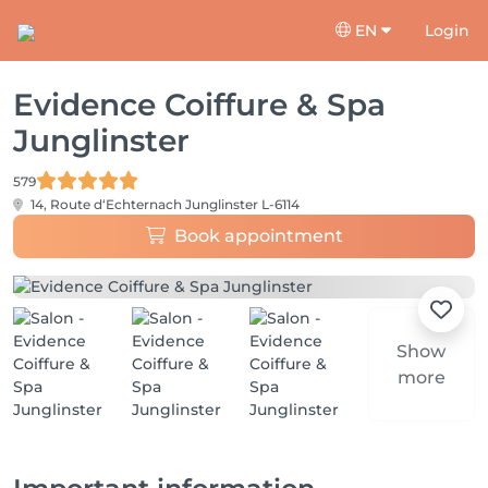
EN
Login
Evidence Coiffure & Spa
Junglinster
579
14, Route d‘Echternach
Junglinster L-6114
Book appointment
Show
more