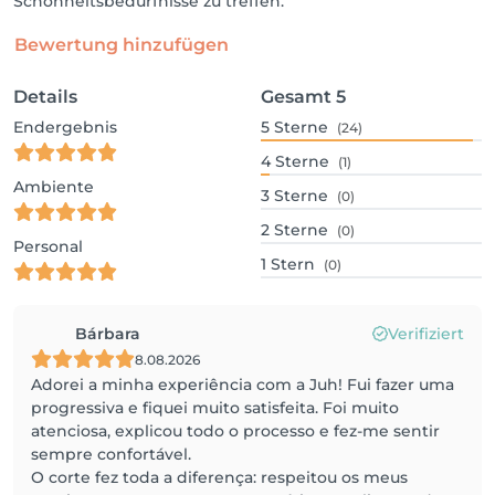
Schönheitsbedürfnisse zu treffen.
Bewertung hinzufügen
Details
Gesamt
5
Endergebnis
5
Sterne
(24)
4
Sterne
(1)
Ambiente
3
Sterne
(0)
2
Sterne
(0)
Personal
1
Stern
(0)
Bárbara
Verifiziert
8.08.2026
Adorei a minha experiência com a Juh! Fui fazer uma
progressiva e fiquei muito satisfeita. Foi muito
atenciosa, explicou todo o processo e fez-me sentir
sempre confortável.
O corte fez toda a diferença: respeitou os meus