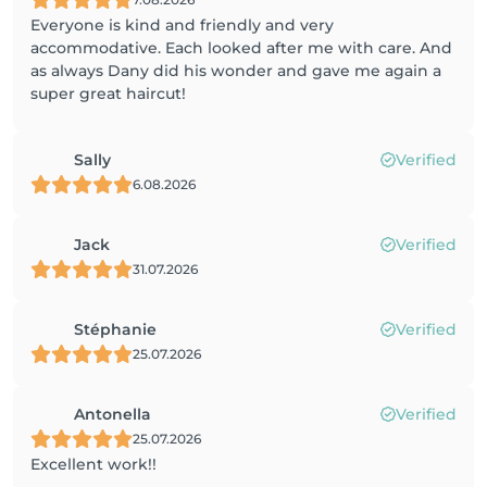
Everyone is kind and friendly and very
accommodative. Each looked after me with care. And
as always Dany did his wonder and gave me again a
super great haircut!
Sally
Verified
6.08.2026
Jack
Verified
31.07.2026
Stéphanie
Verified
25.07.2026
Antonella
Verified
25.07.2026
Excellent work!!