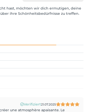
cht hast, möchten wir dich ermutigen, deine
über ihre Schönheitsbedürfnisse zu treffen.
Verifiziert
21.07.2025
u créer une atmosphère apaisante. Le