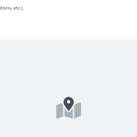
ia. Assim, juntos, podemos:

tório, etc.)
 persianas para deixar a luz da manhã entrar.

talidade está simplesmente esperando para ser despertada.

alinhado, como se fosse após um dia em que tudo finalmente s
te momento? 🌟

mais do que apenas um tratamento: é uma conversa silenciosa
je? 😊
