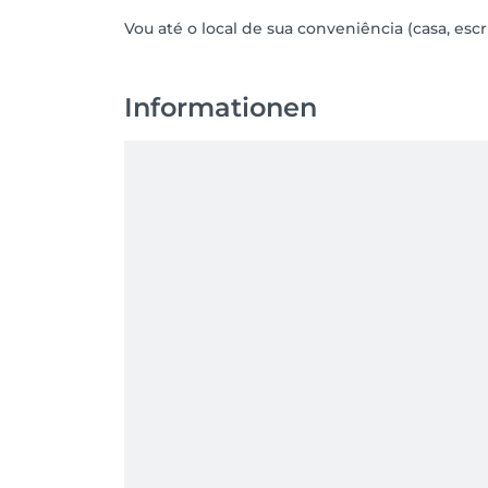
Meu papel? Ser um espelho para a sua energ
Vou até o local de sua conveniência (casa, escri
✨ Eliminar bloqueios, assim como abrimos as
✨ Despertar áreas adormecidas, onde sua vi
✨ Voltar a ser você mesmo, mais leve, mais 
Informationen
Pronto para deixar sua luz interior guiar es
Porque uma sessão de relaxamento é muito 
Por que não simplesmente se deixar guiar ho