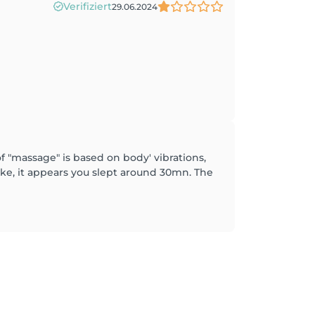
Verifiziert
29.06.2024
f "massage" is based on body' vibrations,
take, it appears you slept around 30mn. The