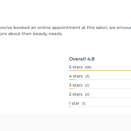
If you've booked an online appointment at this salon, we encou
ons about their beauty needs.
Overall
4.8
5
stars
(68)
4
stars
(3)
3
stars
(2)
2
stars
(0)
1
star
(1)