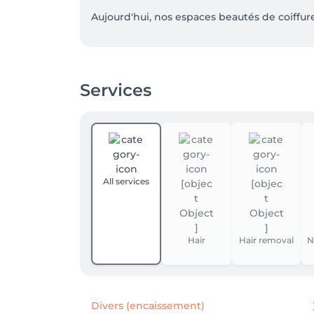
Aujourd'hui, nos espaces beautés de coiffure
Nos coiffeurs vous proposent d'entrer dans 
révéler votre allure: coiffure, spa du cheveu,
Services
Trouvez LA MAISON DE BEAUTE DESSANGE le p
TVA : LU12583477
All services
Hair
Hair removal
N
Divers (encaissement)