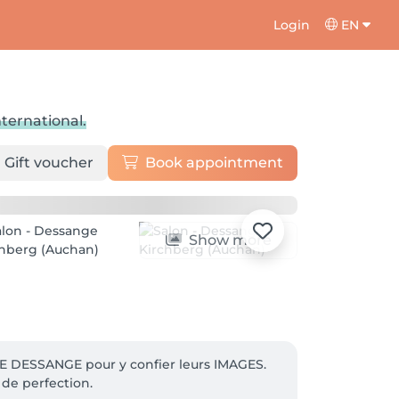
Login
EN
nternational.
Gift voucher
Book appointment
Show more
 DESSANGE pour y confier leurs IMAGES. 
de perfection.
