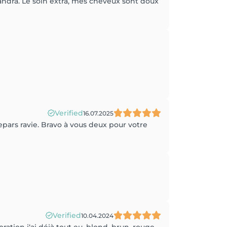
andra. Le soin extra, mes cheveux sont doux
Verified
16.07.2025
pars ravie. Bravo à vous deux pour votre
Verified
10.04.2024