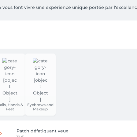
 vous font vivre une expérience unique portée par l'excellence e
l'univers de l'élégance et du glamour, avec des services perso
 soin et maquillage, manucurie...

lus proche de chez vous et poussez les portes de l'enchant
ails, Hands &
Eyebrows and
Feet
Makeup
Patch défatiguant yeux
10 €