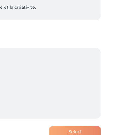
t la créativité.

nnalisés pour composer avec votre style et 
ement !

Select