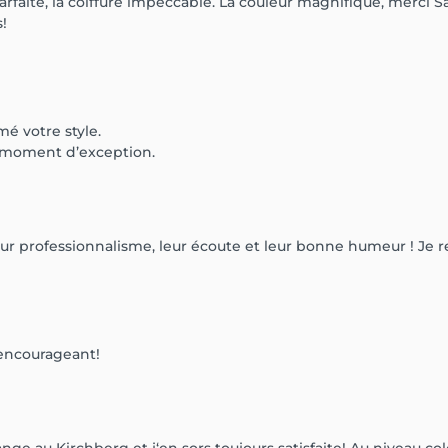
rfaite, la coiffure impeccable. La couleur magnifique, merci S
!
é votre style.
 moment d’exception.
ur professionnalisme, leur écoute et leur bonne humeur ! Je re
encourageant!