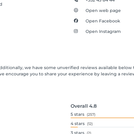
+352 43 84 44
ed
Open web page
Open Facebook
Open Instagram
Additionally, we have some unverified reviews available below t
we encourage you to share your experience by leaving a revi
Overall
4.8
5
stars
(257)
4
stars
(12)
3
stars
(2)