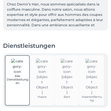
Chez Demir’s Hair, nous sommes spécialisés dans la 
coiffure masculine. Dans notre salon, nous allions 
expertise et style pour offrir aux hommes des coupes 
modernes et élégantes, parfaitement adaptées à leur 
personnalité. Dans une ambiance accueillante et 
professionnelle, notre équipe qualifiée est à l’écoute 
de vos besoins pour vous proposer un service sur 
mesure. Que vous cherchiez un look classique ou une 
Dienstleistungen
touche de modernité, nous mettons notre savoir-
faire au service de votre satisfaction. Faites confiance 
à Demir’s Hair pour une coupe qui vous distingue."
Alle
Dienstleistung
en
Haare
Bart
Haarentfernu
ng