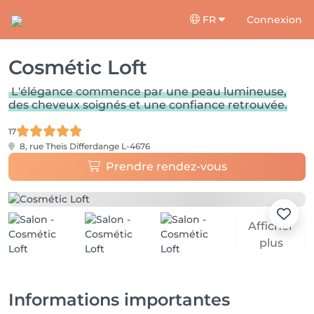
FR
Connexion
Cosmétic Loft
L'élégance commence par une peau lumineuse,
des cheveux soignés et une confiance retrouvée.
17
8, rue Theis
Differdange L-4676
Prendre rendez-vous
Afficher
plus
Informations importantes